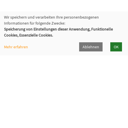
Wir speichern und verarbeiten Ihre personenbezogenen
Informationen für folgende Zwecke:
Speicherung von Einstellungen dieser Anwendung, Funktionelle
Cookies, Essenzielle Cookies.
Mehr erfahren
Ablehnen
OK
VHS Hainburg
Retzer Straße 1, 63512 Hainburg
06182 7809-5111
vhs[at]hainburg[dot]de