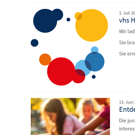
1. Juli 2
vhs 
Wir la
Sie br
Sie er
13. Juni
Entde
Die ju
intere