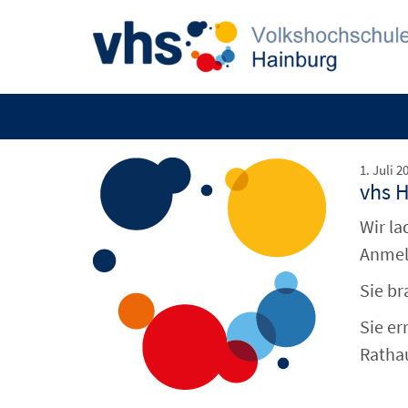
1. Juli 2
vhs 
Wir la
Anmel
Sie b
Sie er
Ratha