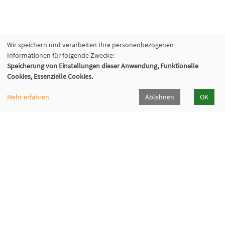
Wir speichern und verarbeiten Ihre personenbezogenen
Informationen für folgende Zwecke:
Speicherung von Einstellungen dieser Anwendung, Funktionelle
Cookies, Essenzielle Cookies.
Mehr erfahren
Ablehnen
OK
VHS Hainburg
Retzer Straße 1, 63512 Hainburg
06182 7809-5111
vhs[at]hainburg[dot]de