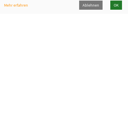
Mehr erfahren
Ablehnen
OK
VHS Hainburg
Retzer Straße 1, 63512 Hainburg
06182 7809-5111
vhs[at]hainburg[dot]de
Programmheft
Downloads
Newsletter