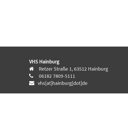
VHS Hainburg
Retzer Straße 1, 63512 Hainburg
06182 7809-5111
vhs[at]hainburg[dot]de
© 2026 Kufer Software GmbH