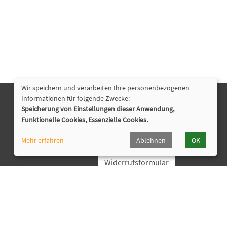
Wir speichern und verarbeiten Ihre personenbezogenen
Informationen für folgende Zwecke:
Nützliche Links
Speicherung von Einstellungen dieser Anwendung,
Funktionelle Cookies, Essenzielle Cookies.
Programmheft
Downloads
Mehr erfahren
Ablehnen
OK
Widerrufsformular
Cookie Einstellungen
ssum
AGB
Widerruf
Datenschutz